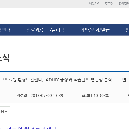
회원가입
로그인
종합검
용안내
진료과/센터/클리닉
예약/조회/발급
소식
의료원 환경보건센터, ‘ADHD’ 증상과 식습관의 연관성 분석.......연
작성일 |
2018-07-09 13:39
조 회 |
40,303회
댓
다음글