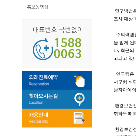
홍보동영상
연구방법은 
조사 대상 
대표번호 국번없이
주의력결핍과
을 받게 된
나, 최근의
고되고 있
연구팀은 
서구형 식단
남자아이의 
환경보건센터
취하도록 하
환경보건센터