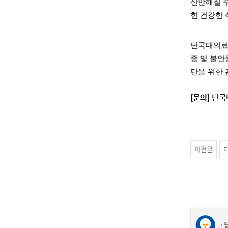
산만해질 수
힌 건강한
단국대의료원
증 및 불안
단을 위한
[문의] 단국
이전글