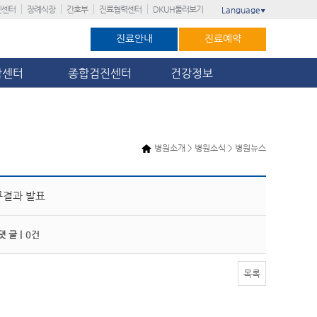
진센터
장례식장
간호부
진료협력센터
DKUH둘러보기
Language
▼
진료안내
진료예약
암센터
종합검진센터
건강정보
병원소개 > 병원소식 > 병원뉴스
구결과 발표
 글 |
0건
목록