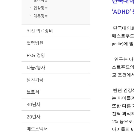
단국대학
입찰정보
‘ADHD
채용정보
단국대의료
최신 의료장비
패스트푸드,
협력병원
petite)에
ESG 경영
연구는 아이
스트푸드의 
나눔/봉사
교 조건에서
발전기금
반면 건강식
브로셔
는 아이들과 
30년사
또한 다른 
전혀 과식하지
20년사
1% 등으로
메르스백서
아이들의 6