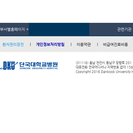
부서별홈페이지 +
관련기관 
환자권리장전
개인정보처리방침
이용약관
비급여진료비용
(31116) 충남 천안시 동남구 망향로 201
대표전화 전국어디서나 지역번호 없이 1588-0
Copyright 2016 Dankook University Ho