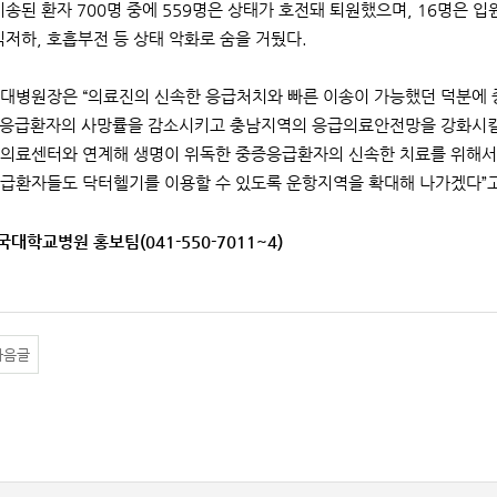
이송된 환자 700명 중에 559명은 상태가 호전돼 퇴원했으며, 16명은 입
식저하, 호흡부전 등 상태 악화로 숨을 거뒀다.
대병원장은 “의료진의 신속한 응급처치와 빠른 이송이 가능했던 덕분에 
증응급환자의 사망률을 감소시키고 충남지역의 응급의료안전망을 강화시킬 
의료센터와 연계해 생명이 위독한 중증응급환자의 신속한 치료를 위해서 
급환자들도 닥터헬기를 이용할 수 있도록 운항지역을 확대해 나가겠다”고
국대학교병원 홍보팀(041-550-7011~4)
다음글