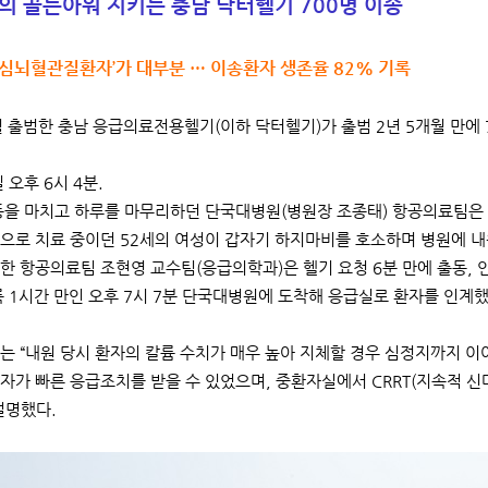
 골든아워 지키는 충남 닥터헬기 700명 이송
 심뇌혈관질환자’가 대부분 … 이송환자 생존율 82% 기록
1월 출범한 충남 응급의료전용헬기(이하 닥터헬기)가 출범 2년 5개월 만에
 오후 6시 4분.
동을 마치고 하루를 마무리하던 단국대병원(병원장 조종태) 항공의료팀은
으로 치료 중이던 52세의 여성이 갑자기 하지마비를 호소하며 병원에 내
한 항공의료팀 조현영 교수팀(응급의학과)은 헬기 요청 6분 만에 출동
륙 1시간 만인 오후 7시 7분 단국대병원에 도착해 응급실로 환자를 인계했
는 “내원 당시 환자의 칼륨 수치가 매우 높아 지체할 경우 심정지까지 
자가 빠른 응급조치를 받을 수 있었으며, 중환자실에서 CRRT(지속적 신
 설명했다.