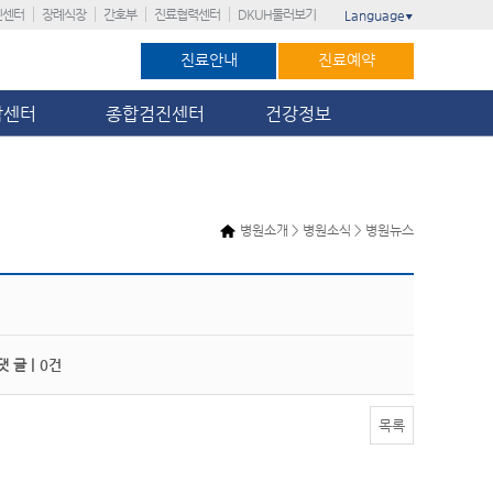
진센터
장례식장
간호부
진료협력센터
DKUH둘러보기
Language
▼
진료안내
진료예약
암센터
종합검진센터
건강정보
병원소개 > 병원소식 > 병원뉴스
 글 |
0건
목록