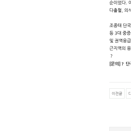
순이었다. 
다출혈, 의
조종태 단국
등 3대 중
및 권역응급
근지역의 응
？
[문의]？ 단
이전글