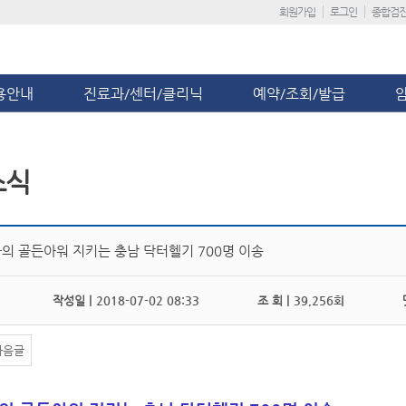
회원가입
로그인
종합검
용안내
진료과/센터/클리닉
예약/조회/발급
소식
의 골든아워 지키는 충남 닥터헬기 700명 이송
작성일 |
2018-07-02 08:33
조 회 |
39,256회
댓
다음글