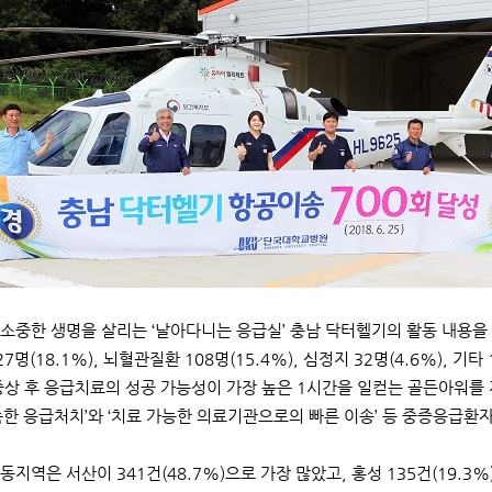
소중한 생명을 살리는 ‘날아다니는 응급실’ 충남 닥터헬기의 활동 내용을 분
7명(18.1%), 뇌혈관질환 108명(15.4%), 심정지 32명(4.6%), 
중상 후 응급치료의 성공 가능성이 가장 높은 1시간을 일컫는 골든아워를
속한 응급처치’와 ‘치료 가능한 의료기관으로의 빠른 이송’ 등 중증응급환
지역은 서산이 341건(48.7%)으로 가장 많았고, 홍성 135건(19.3%), 보