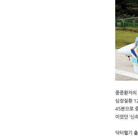
중증환자의 
심장질환 12
45분으로 
이었던 ‘신
닥터헬기 출동