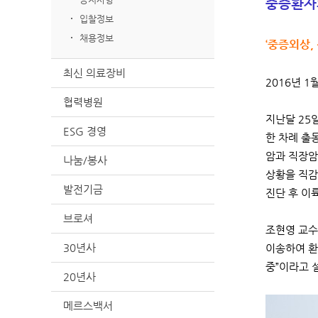
중증환자의
입찰정보
채용정보
‘중증외상,
최신 의료장비
2016년 
협력병원
지난달 25일
ESG 경영
한 차례 출
암과 직장암
나눔/봉사
상황을 직감
발전기금
진단 후 이
브로셔
조현영 교수
30년사
이송하여 환
중”이라고
20년사
메르스백서