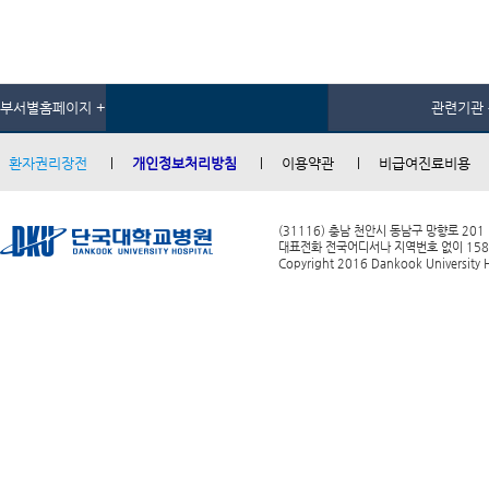
부서별홈페이지 +
관련기관 
환자권리장전
개인정보처리방침
이용약관
비급여진료비용
(31116) 충남 천안시 동남구 망향로 201
대표전화 전국어디서나 지역번호 없이 1588-0
Copyright 2016 Dankook University Ho