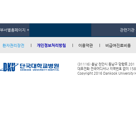
부서별홈페이지 +
관련기관 
환자권리장전
개인정보처리방침
이용약관
비급여진료비용
(31116) 충남 천안시 동남구 망향로 201
대표전화 전국어디서나 지역번호 없이 1588-0
Copyright 2016 Dankook University Ho