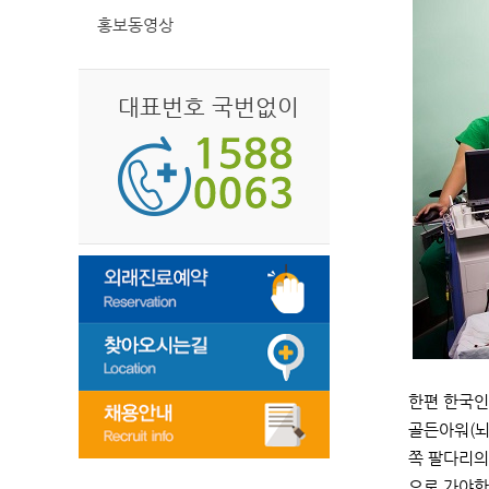
홍보동영상
대표번호 국번없이
한편 한국인
골든아워(뇌
쪽 팔다리의
으로 가야한