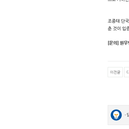
조종태 단국
춘 것이 입
[문의] 원무팀
이전글