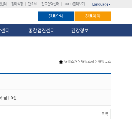
진센터
장례식장
간호부
진료협력센터
DKUH둘러보기
Language
▼
진료안내
진료예약
암센터
종합검진센터
건강정보
병원소개 > 병원소식 > 병원뉴스
 글 |
0건
목록