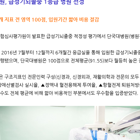
원, 급성기뇌졸중 1등급 병원 선정
7개 지표 전 영역 100점, 입원기간 짧아 비용 절감
험심사평가원이 발표한 급성기뇌졸중 적정성 평가에서 단국대병원(병원장 
 2016년 7월부터 12월까지 6개월간 응급실을 통해 입원한 급성기뇌졸중 
행됐으며, 단국대병원은 100점으로 전체평균(91.55)보다 월등히 높은 
 구조지표인 전문인력 구성(신경과, 신경외과, 재활의학과 전문의 모두
장애선별검사 실시율, ▲정맥내 혈전용해제 투여율, ▲항혈전제 퇴원처방률
수도 전체 평균에 비해 짧아 비용적인 부분에서도 우수함을 입증받았다.