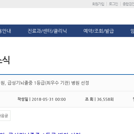
회원가입
로그인
종합검
용안내
진료과/센터/클리닉
예약/조회/발급
소식
원, 급성기뇌졸중 1등급(최우수 기관) 병원 선정
작성일 |
2018-05-31 00:00
조 회 |
36,558회
댓
다음글