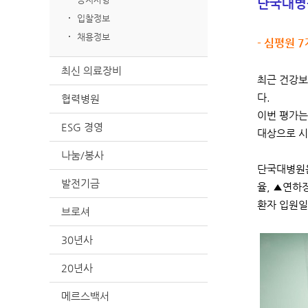
단국대병
입찰정보
채용정보
- 심평원 
최신 의료장비
최근 건강보
다.
협력병원
이번 평가는
ESG 경영
대상으로 시
나눔/봉사
단국대병원은
발전기금
율, ▲연하
환자 입원일
브로셔
30년사
20년사
메르스백서