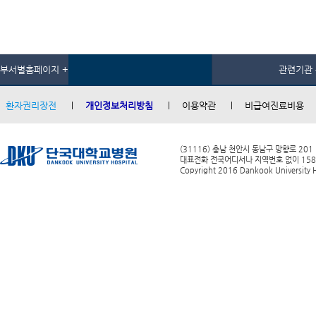
부서별홈페이지 +
관련기관 
환자권리장전
개인정보처리방침
이용약관
비급여진료비용
(31116) 충남 천안시 동남구 망향로 201
대표전화 전국어디서나 지역번호 없이 1588-0
Copyright 2016 Dankook University Ho