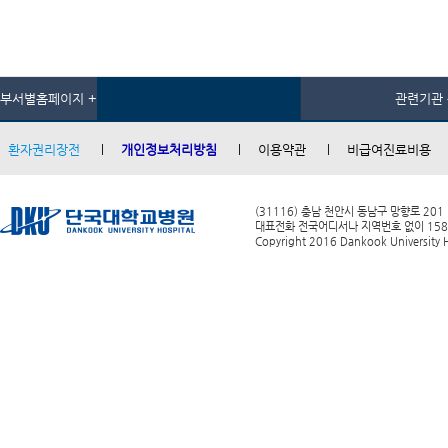
부서별홈페이지 +
관련기관 
환자권리장전
개인정보처리방침
이용약관
비급여진료비용
(31116) 충남 천안시 동남구 망향로 201
대표전화 전국어디서나 지역번호 없이 1588-0
Copyright 2016 Dankook University Ho