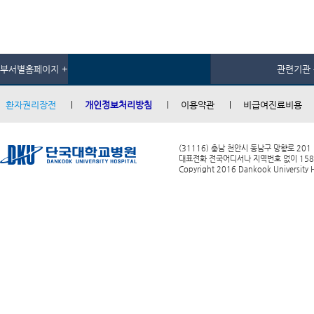
부서별홈페이지 +
관련기관 
환자권리장전
개인정보처리방침
이용약관
비급여진료비용
(31116) 충남 천안시 동남구 망향로 201
대표전화 전국어디서나 지역번호 없이 1588-0
Copyright 2016 Dankook University Ho