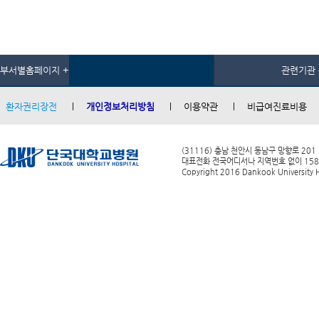
부서별홈페이지 +
관련기관 
환자권리장전
개인정보처리방침
이용약관
비급여진료비용
(31116) 충남 천안시 동남구 망향로 201
대표전화 전국어디서나 지역번호 없이 1588-0
Copyright 2016 Dankook University Ho