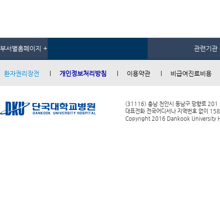
부서별홈페이지 +
관련기관 
환자권리장전
개인정보처리방침
이용약관
비급여진료비용
(31116) 충남 천안시 동남구 망향로 201
대표전화 전국어디서나 지역번호 없이 1588-0
Copyright 2016 Dankook University Ho