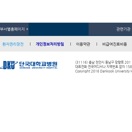
부서별홈페이지 +
관련기관 
환자권리장전
개인정보처리방침
이용약관
비급여진료비용
(31116) 충남 천안시 동남구 망향로 201
대표전화 전국어디서나 지역번호 없이 1588-0
Copyright 2016 Dankook University Ho