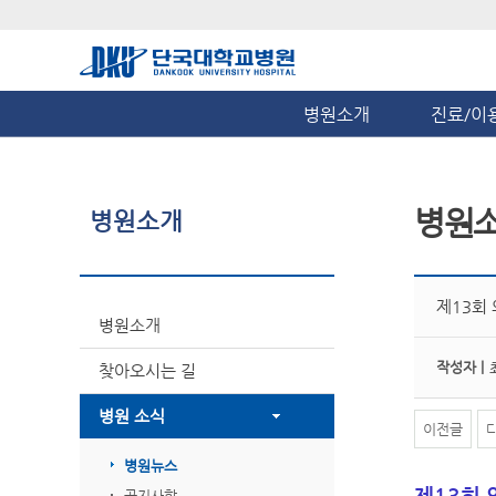
병원소개
진료/이
병원
병원소개
제13회
병원소개
작성자 |
찾아오시는 길
병원 소식
이전글
병원뉴스
제13회 
공지사항