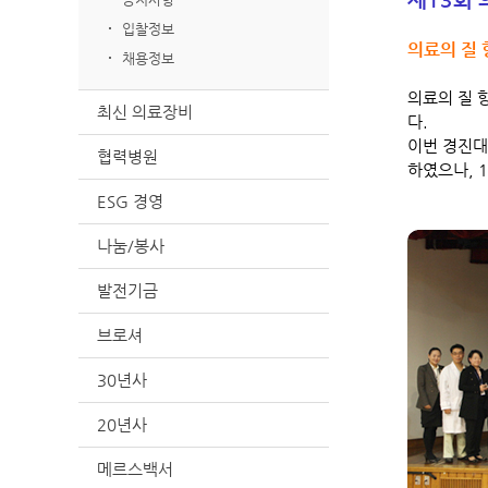
입찰정보
의료의 질 
채용정보
의료의 질 향
최신 의료장비
다.
이번 경진대
협력병원
하였으나, 
ESG 경영
나눔/봉사
발전기금
브로셔
30년사
20년사
메르스백서