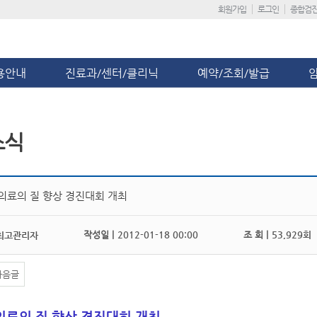
회원가입
로그인
종합검
용안내
진료과/센터/클리닉
예약/조회/발급
소식
 의료의 질 향상 경진대회 개최
작성일 |
2012-01-18 00:00
조 회 |
53,929회
최고관리자
다음글
의료의 질 향상 경진대회 개최