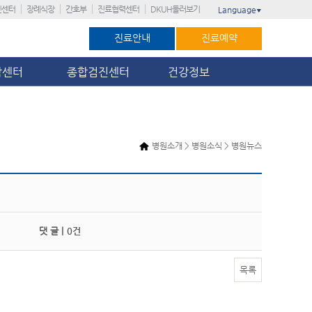
진센터
장례식장
간호부
진료협력센터
DKUH둘러보기
Language
▼
진료안내
진료예약
암센터
종합검진센터
건강정보
병원소개 > 병원소식 > 병원뉴스
댓 글 |
0건
목록