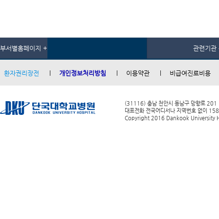
부서별홈페이지 +
관련기관 
환자권리장전
개인정보처리방침
이용약관
비급여진료비용
(31116) 충남 천안시 동남구 망향로 201
대표전화 전국어디서나 지역번호 없이 1588-0
Copyright 2016 Dankook University Ho