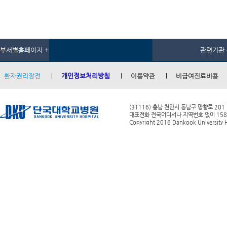
부서별홈페이지 +
관련기관 
환자권리장전
개인정보처리방침
이용약관
비급여진료비용
(31116) 충남 천안시 동남구 망향로 201
대표전화 전국어디서나 지역번호 없이 1588-0
Copyright 2016 Dankook University Ho