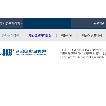
부서별홈페이지 +
관련기관 
환자권리장전
개인정보처리방침
이용약관
비급여진료비용
(31116) 충남 천안시 동남구 망향로 201
대표전화 전국어디서나 지역번호 없이 1588-0
Copyright 2016 Dankook University Ho