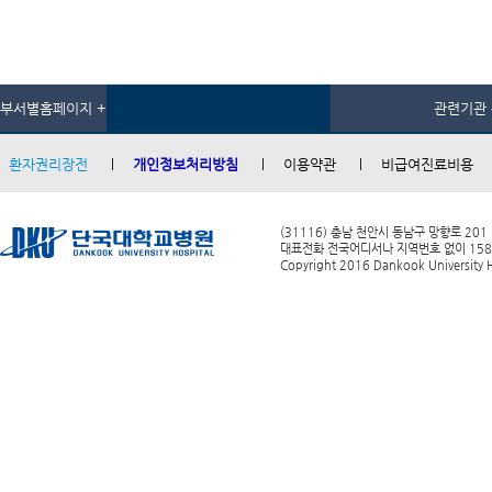
부서별홈페이지 +
관련기관 
환자권리장전
개인정보처리방침
이용약관
비급여진료비용
(31116) 충남 천안시 동남구 망향로 201
대표전화 전국어디서나 지역번호 없이 1588-0
Copyright 2016 Dankook University Ho