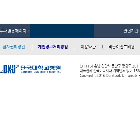
부서별홈페이지 +
관련기관 
환자권리장전
개인정보처리방침
이용약관
비급여진료비용
(31116) 충남 천안시 동남구 망향로 201
대표전화 전국어디서나 지역번호 없이 1588-0
Copyright 2016 Dankook University Ho