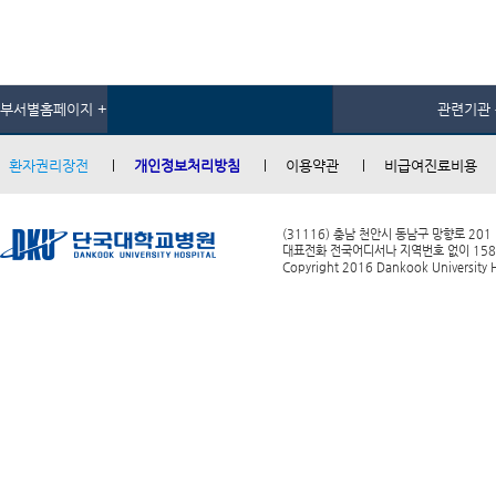
부서별홈페이지 +
관련기관 
환자권리장전
개인정보처리방침
이용약관
비급여진료비용
(31116) 충남 천안시 동남구 망향로 201
대표전화 전국어디서나 지역번호 없이 1588-0
Copyright 2016 Dankook University Ho