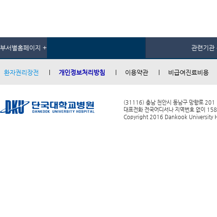
부서별홈페이지 +
관련기관 
환자권리장전
개인정보처리방침
이용약관
비급여진료비용
(31116) 충남 천안시 동남구 망향로 201
대표전화 전국어디서나 지역번호 없이 1588-0
Copyright 2016 Dankook University Ho