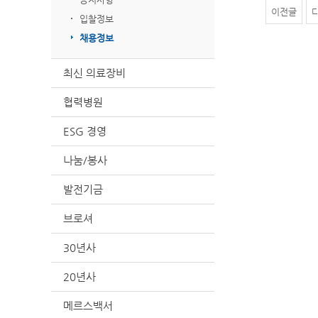
이전글
입찰정보
채용정보
최신 의료장비
협력병원
ESG 경영
나눔/봉사
발전기금
브로셔
30년사
20년사
메르스백서