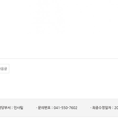
다음글
담당부서 :
인사팀
문의번호 :
041-550-7602
최종수정일자 :
20