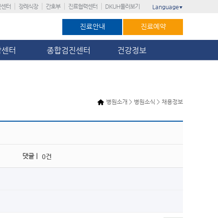
진센터
장례식장
간호부
진료협력센터
DKUH둘러보기
Language
▼
진료안내
진료예약
암센터
종합검진센터
건강정보
병원소개 > 병원소식 > 채용정보
댓글 |
0건