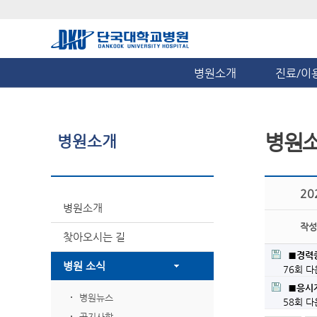
병원소개
진료/이
병원
병원소개
2
병원소개
작성
찾아오시는 길
■경력증
병원 소식
76회 
■응시
병원뉴스
58회 
공지사항