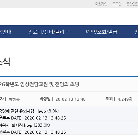
회원가입
로그인
종합검
용안내
진료과/센터/클리닉
예약/조회/발급
소식
026학년도 임상전담교원 및 전임의 초빙
자 |
작성일 |
조회 |
26-02-13 13:48
4,249회
이한동
(8.0K)
명에 관한 유의사항_.hwp
다운로드
DATE : 2026-02-13 13:48:25
(283.0K)
지원서_의사직.hwp
다운로드
DATE : 2026-02-13 13:48:25