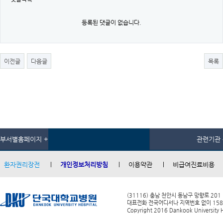
등록된 댓글이 없습니다.
이전글
다음글
목록
부서별홈페이지 +
관련기관 
환자권리장전
개인정보처리방침
이용약관
비급여진료비용
(31116) 충남 천안시 동남구 망향로 201
대표전화 전국어디서나 지역번호 없이 1588-0
Copyright 2016 Dankook University Ho