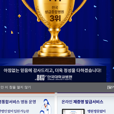
단국대병원 충남지역암센터, ‘해외
단국대병원, 충남Ⅰ권역 모자의료 
동안 이 창을 열지 않기
[닫기