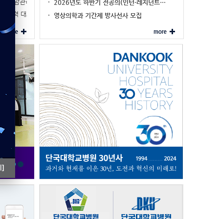
이주민 암관리 네비…
2026년도 하반기 전공의(인턴·레지던트…
진료협력 대표기관 …
영상의학과 기간제 방사선사 모집
]