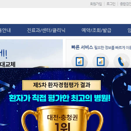
회원가입
로그인
종합검
용안내
진료과/센터/클리닉
예약/조회/발급
빠른 서비스
필요한 정보를 빠르게 이
회원가입
진료일정
진료예약
병원뉴스
공지사항
단국대병원, 응급 산모 이송 대비 
제5차 환자경험평가 ‘전국 상급종합
단국대병원, ‘급성기뇌졸중 적정성 평