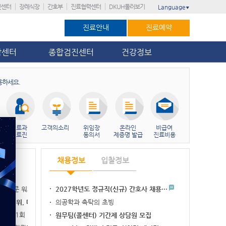
진센터
장례식장
간호부
진료협력센터
DKUH둘러보기
Language
▼
진료안내
진료예약
암센터
종합검진센터
건강정보
용하세요.
진료과
고객의소리
위임장
온라인
비급여
의료진
동의서
제증명 발급
진료비용
채용정보
입찰정보
실무 전문 워크숍…
2027학년도 정규직(신규) 간호사 채용…
병원 3위, 대전…
의공학과 촉탁의 초빙
가’ 11회 연…
원무팀(콜센터) 기간제 상담원 모집