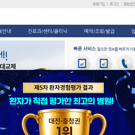
회원가입
로그인
종합검
용안내
진료과/센터/클리닉
예약/조회/발급
빠른 서비스
필요한 정보를 빠르게 이
회원가입
진료일정
진료예약
병원뉴스
공지사항
단국대병원, 응급 산모 이송 대비 
제5차 환자경험평가 ‘전국 상급종합
단국대병원, ‘급성기뇌졸중 적정성 평