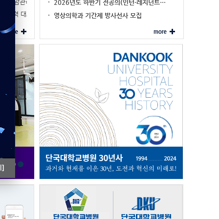
이주민 암관리 네비…
2026년도 하반기 전공의(인턴·레지던트…
진료협력 대표기관 …
영상의학과 기간제 방사선사 모집
]