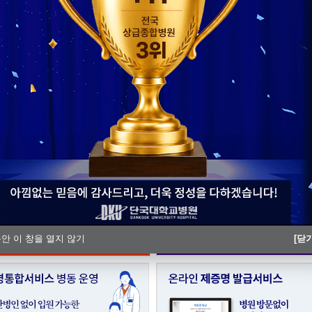
단국대병원 충남지역암센터, ‘해외
단국대병원, 충남Ⅰ권역 모자의료 
동안 이 창을 열지 않기
[닫기