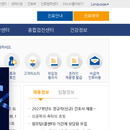
진센터
장례식장
간호부
진료협력센터
DKUH둘러보기
Language
▼
진료안내
진료예약
암센터
종합검진센터
건강정보
용하세요.
진료과
고객의소리
위임장
온라인
비급여
의료진
동의서
제증명 발급
진료비용
채용정보
입찰정보
실무 전문 워크숍…
2027학년도 정규직(신규) 간호사 채용…
병원 3위, 대전…
의공학과 촉탁의 초빙
가’ 11회 연…
원무팀(콜센터) 기간제 상담원 모집