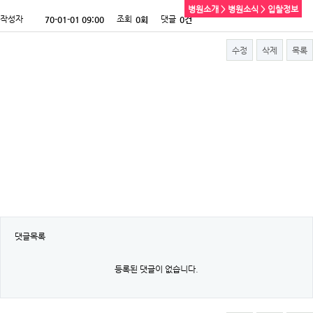
병원소개 > 병원소식 > 입찰정보
작성자
조회
댓글
70-01-01 09:00
0회
0건
수정
삭제
목록
댓글목록
등록된 댓글이 없습니다.