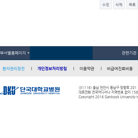
수정
삭제
목록
부서별홈페이지 +
관련기관 
환자권리장전
개인정보처리방침
이용약관
비급여진료비용
(31116) 충남 천안시 동남구 망향로 201
대표전화 전국어디서나 지역번호 없이 1588-0
Copyright 2016 Dankook University Ho