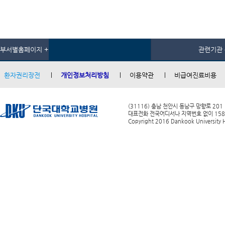
부서별홈페이지 +
관련기관 
환자권리장전
개인정보처리방침
이용약관
비급여진료비용
(31116) 충남 천안시 동남구 망향로 201
대표전화 전국어디서나 지역번호 없이 1588-0
Copyright 2016 Dankook University Ho