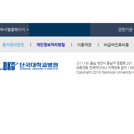
부서별홈페이지 +
관련기관 
환자권리장전
개인정보처리방침
이용약관
비급여진료비용
(31116) 충남 천안시 동남구 망향로 201
대표전화 전국어디서나 지역번호 없이 1588-0
Copyright 2016 Dankook University Ho