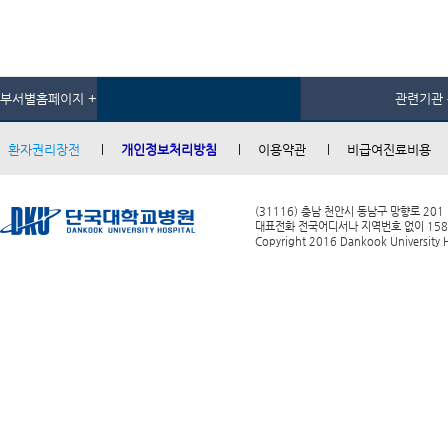
부서별홈페이지 +
관련기관 
환자권리장전
개인정보처리방침
이용약관
비급여진료비용
(31116) 충남 천안시 동남구 망향로 201
대표전화 전국어디서나 지역번호 없이 1588-0
Copyright 2016 Dankook University Ho