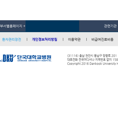
부서별홈페이지 +
관련기관 
환자권리장전
개인정보처리방침
이용약관
비급여진료비용
(31116) 충남 천안시 동남구 망향로 201
대표전화 전국어디서나 지역번호 없이 1588-0
Copyright 2016 Dankook University Ho