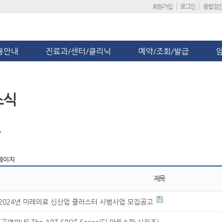
회원가입
로그인
종합검
용안내
진료과/센터/클리닉
예약/조회/발급
소식
항
페이지
제목
2024년 미래의료 신산업 클러스터 시범사업 모집공고
[공연안내] The ART SPOT Series(디 아트스팟 시리즈)