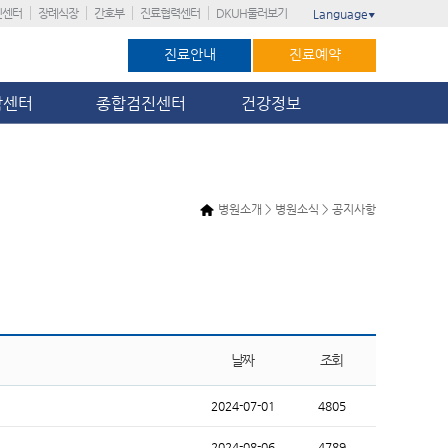
진센터
장례식장
간호부
진료협력센터
DKUH둘러보기
Language
▼
진료안내
진료예약
암센터
종합검진센터
건강정보
병원소개 > 병원소식 > 공지사항
날짜
조회
2024-07-01
4805
2024-08-06
4789