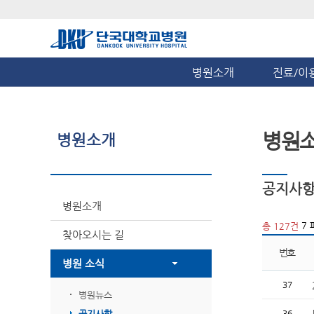
병원소개
진료/이
병원
병원소개
공지사
병원소개
7 
총 127건
찾아오시는 길
번호
병원 소식
37
병원뉴스
공지사항
36