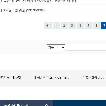
[진료안내] 3월 3일(삼일절 대체공휴일) 정상진료합니다.
[1.27(월)] 설 명절 연휴 휴진안내
처음
1
2
3
4
5
6
7
담당부서 :
홍보팀
문의번호 :
041-550-7012
최종수정일자 :
20
관련기관 홈페이지 +