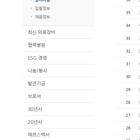
입찰정보
35
채용정보
34
최신 의료장비
33
협력병원
32
ESG 경영
31
나눔/봉사
30
발전기금
29
브로셔
28
30년사
27
20년사
26
메르스백서