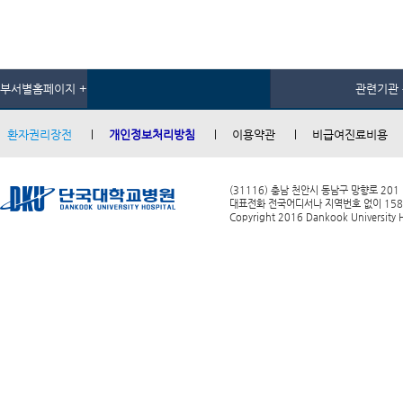
부서별홈페이지 +
관련기관 
환자권리장전
개인정보처리방침
이용약관
비급여진료비용
(31116) 충남 천안시 동남구 망향로 201
대표전화 전국어디서나 지역번호 없이 1588-0
Copyright 2016 Dankook University Ho