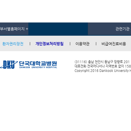
부서별홈페이지 +
관련기관 
환자권리장전
개인정보처리방침
이용약관
비급여진료비용
(31116) 충남 천안시 동남구 망향로 201
대표전화 전국어디서나 지역번호 없이 1588-0
Copyright 2016 Dankook University Ho