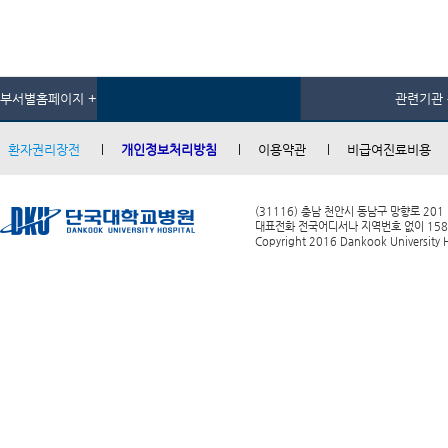
부서별홈페이지 +
관련기관 
환자권리장전
개인정보처리방침
이용약관
비급여진료비용
(31116) 충남 천안시 동남구 망향로 201
대표전화 전국어디서나 지역번호 없이 1588-0
Copyright 2016 Dankook University Ho