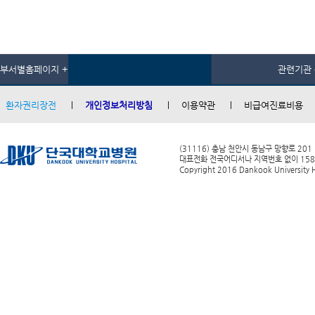
부서별홈페이지 +
관련기관 
환자권리장전
개인정보처리방침
이용약관
비급여진료비용
(31116) 충남 천안시 동남구 망향로 201
대표전화 전국어디서나 지역번호 없이 1588-0
Copyright 2016 Dankook University Ho