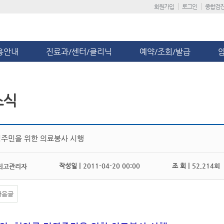
회원가입
로그인
종합검
용안내
진료과/센터/클리닉
예약/조회/발급
소식
주민을 위한 의료봉사 시행
작성일 |
2011-04-20 00:00
조 회 |
52,214회
최고관리자
다음글