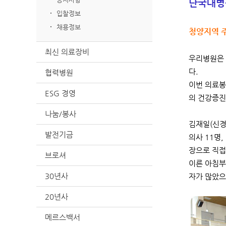
단국대병
입찰정보
채용정보
청양지역 
최신 의료장비
우리병원은 
다.
협력병원
이번 의료봉
ESG 경영
의 건강증진
나눔/봉사
김재일(신경
발전기금
의사 11명
장으로 직접
브로셔
이른 아침부
30년사
자가 많았으
20년사
메르스백서