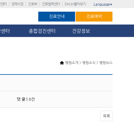
진센터
장례식장
간호부
진료협력센터
DKUH둘러보기
Language
▼
진료안내
진료예약
암센터
종합검진센터
건강정보
병원소개 > 병원소식 > 병원뉴스
댓 글 |
0건
목록