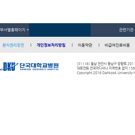
부서별홈페이지 +
관련기관 
환자권리장전
개인정보처리방침
이용약관
비급여진료비용
(31116) 충남 천안시 동남구 망향로 201
대표전화 전국어디서나 지역번호 없이 1588-0
Copyright 2016 Dankook University Ho