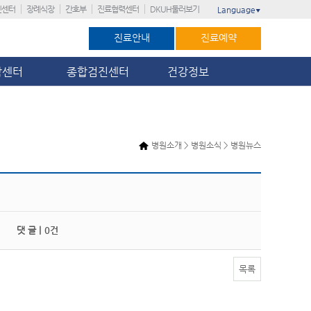
진센터
장례식장
간호부
진료협력센터
DKUH둘러보기
Language
▼
진료안내
진료예약
암센터
종합검진센터
건강정보
병원소개 > 병원소식 > 병원뉴스
댓 글 |
0건
목록