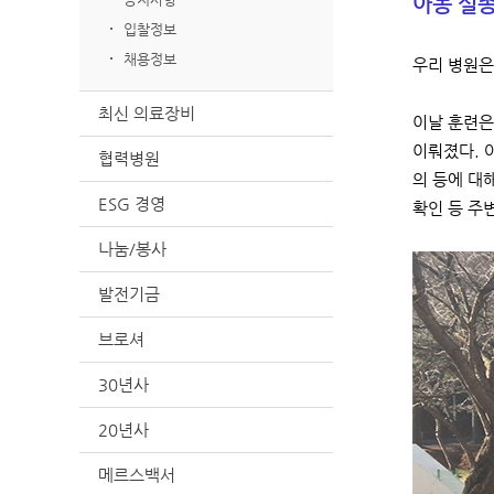
아동 실종
입찰정보
채용정보
우리 병원은
최신 의료장비
이날 훈련은
이뤄졌다. 
협력병원
의 등에 대
ESG 경영
확인 등 주
나눔/봉사
발전기금
브로셔
30년사
20년사
메르스백서