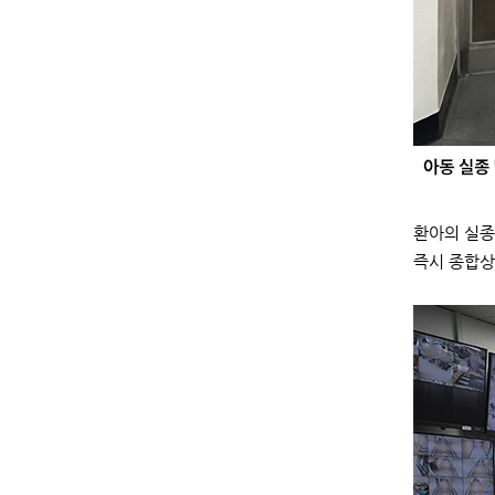
환아의 실종
즉시 종합상