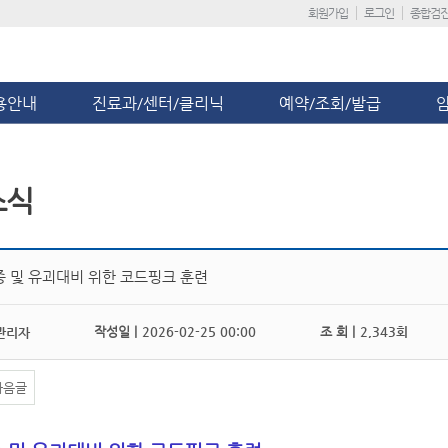
회원가입
로그인
종합검
용안내
진료과/센터/클리닉
예약/조회/발급
소식
종 및 유괴대비 위한 코드핑크 훈련
작성일 |
2026-02-25 00:00
조 회 |
2,343회
관리자
다음글