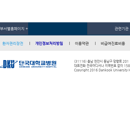
부서별홈페이지 +
관련기관 
환자권리장전
개인정보처리방침
이용약관
비급여진료비용
(31116) 충남 천안시 동남구 망향로 201
대표전화 전국어디서나 지역번호 없이 1588-0
Copyright 2016 Dankook University Ho