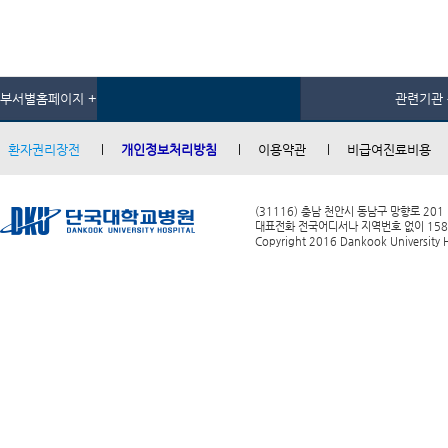
부서별홈페이지 +
관련기관 
환자권리장전
개인정보처리방침
이용약관
비급여진료비용
(31116) 충남 천안시 동남구 망향로 201
대표전화 전국어디서나 지역번호 없이 1588-0
Copyright 2016 Dankook University Ho