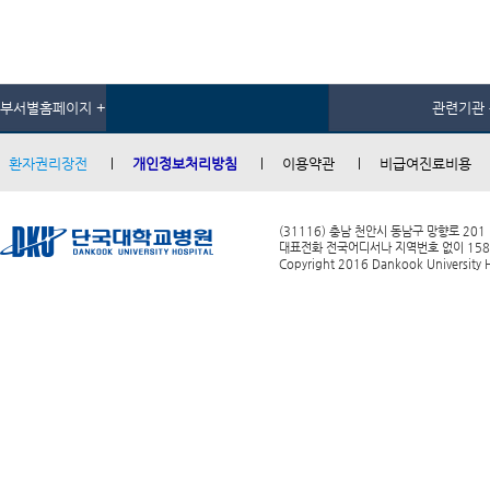
부서별홈페이지 +
관련기관 
환자권리장전
개인정보처리방침
이용약관
비급여진료비용
(31116) 충남 천안시 동남구 망향로 201
대표전화 전국어디서나 지역번호 없이 1588-0
Copyright 2016 Dankook University Ho