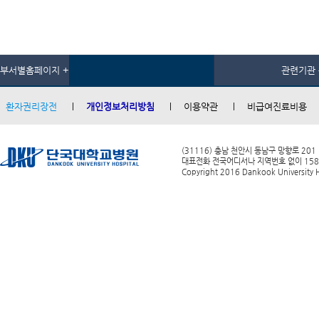
부서별홈페이지 +
관련기관 
환자권리장전
개인정보처리방침
이용약관
비급여진료비용
(31116) 충남 천안시 동남구 망향로 201
대표전화 전국어디서나 지역번호 없이 1588-0
Copyright 2016 Dankook University Ho