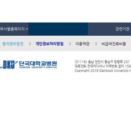
부서별홈페이지 +
관련기관 
환자권리장전
개인정보처리방침
이용약관
비급여진료비용
(31116) 충남 천안시 동남구 망향로 201
대표전화 전국어디서나 지역번호 없이 1588-0
Copyright 2016 Dankook University Ho