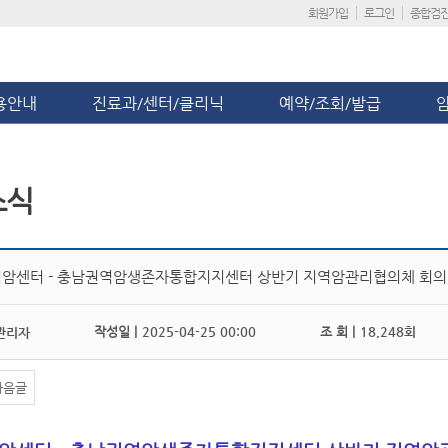
회원가입
로그인
종합검
용안내
진료과/센터/클리닉
예약/조회/발급
소식
암센터 - 충남권역암생존자통합지지센터 상반기 지역암관리협의체 회의
작성일 |
2025-04-25 00:00
조 회 |
18,248회
관리자
다음글