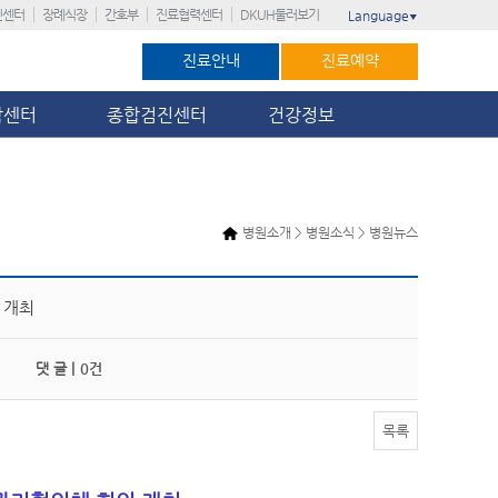
진센터
장례식장
간호부
진료협력센터
DKUH둘러보기
Language
▼
진료안내
진료예약
암센터
종합검진센터
건강정보
병원소개 > 병원소식 > 병원뉴스
 개최
댓 글 |
0건
목록