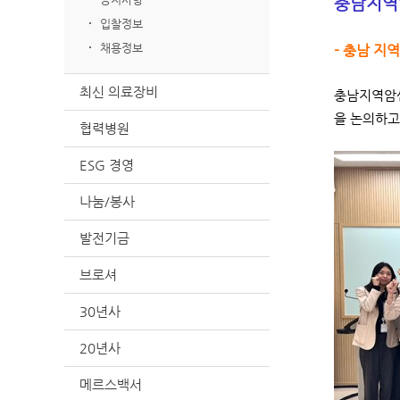
충남지역
입찰정보
채용정보
- 충남 지
최신 의료장비
충남지역암센
을 논의하고
협력병원
ESG 경영
나눔/봉사
발전기금
브로셔
30년사
20년사
메르스백서