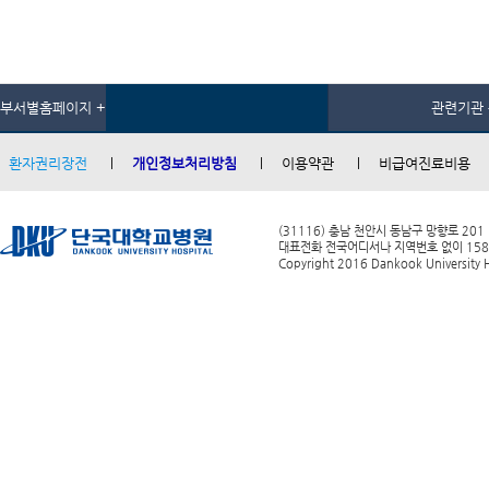
부서별홈페이지 +
관련기관 
환자권리장전
개인정보처리방침
이용약관
비급여진료비용
(31116) 충남 천안시 동남구 망향로 201
대표전화 전국어디서나 지역번호 없이 1588-0
Copyright 2016 Dankook University Ho