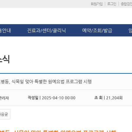
회원가입
로그인
종합검
용안내
진료과/센터/클리닉
예약/조회/발급
소식
병동, 식목일 맞아 특별한 원예요법 프로그램 시행
작성일 |
2025-04-10 00:00
조 회 |
21,204회
관리자
다음글