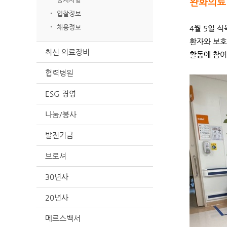
완화의료
입찰정보
채용정보
4월 5일 
환자와 보호
최신 의료장비
활동에 참여
협력병원
ESG 경영
나눔/봉사
발전기금
브로셔
30년사
20년사
메르스백서