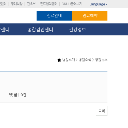
진센터
장례식장
간호부
진료협력센터
DKUH둘러보기
Language
▼
진료안내
진료예약
암센터
종합검진센터
건강정보
병원소개 > 병원소식 > 병원뉴스
댓 글 |
0건
목록