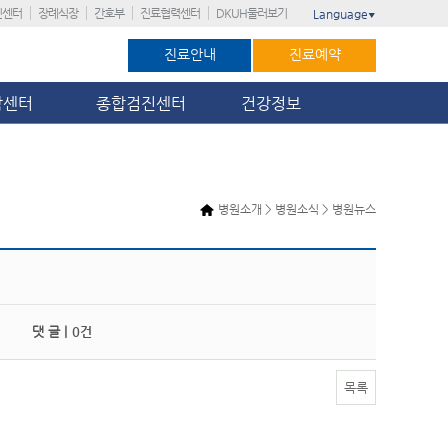
진센터
장례식장
간호부
진료협력센터
DKUH둘러보기
Language
▼
진료안내
진료예약
암센터
종합검진센터
건강정보
병원소개 > 병원소식 > 병원뉴스
댓 글 |
0건
목록