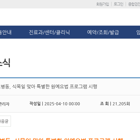
회원가입
로그인
종합검
용안내
진료과/센터/클리닉
예약/조회/발급
소식
병동, 식목일 맞아 특별한 원예요법 프로그램 시행
작성일 |
2025-04-10 00:00
조 회 |
21,205회
관리자
다음글