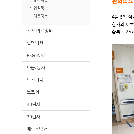
완화의료
입찰정보
채용정보
4월 5일 
환자와 보호
최신 의료장비
활동에 참여
협력병원
ESG 경영
나눔/봉사
발전기금
브로셔
30년사
20년사
메르스백서