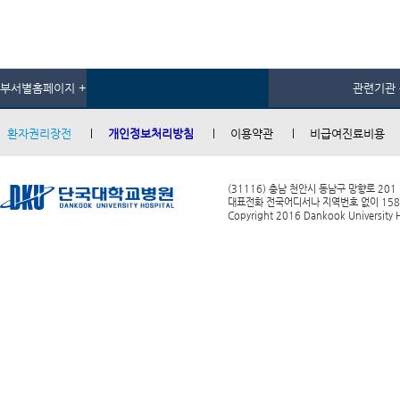
부서별홈페이지 +
관련기관 
환자권리장전
개인정보처리방침
이용약관
비급여진료비용
(31116) 충남 천안시 동남구 망향로 201
대표전화 전국어디서나 지역번호 없이 1588-0
Copyright 2016 Dankook University Ho