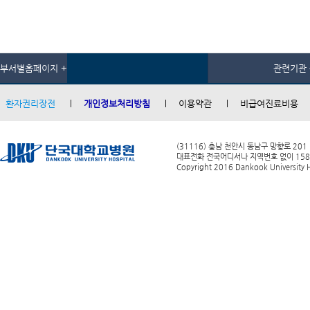
부서별홈페이지 +
관련기관 
환자권리장전
개인정보처리방침
이용약관
비급여진료비용
(31116) 충남 천안시 동남구 망향로 201
대표전화 전국어디서나 지역번호 없이 1588-0
Copyright 2016 Dankook University Ho