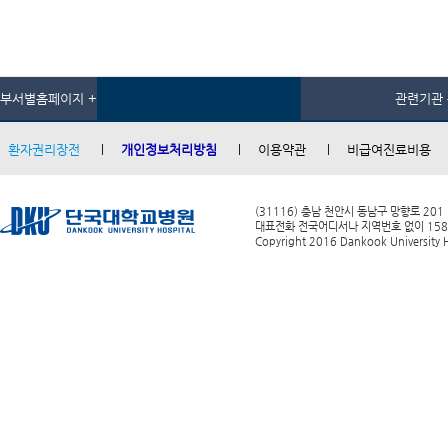
부서별홈페이지 +
관련기관 
환자권리장전
개인정보처리방침
이용약관
비급여진료비용
(31116) 충남 천안시 동남구 망향로 201
대표전화 전국어디서나 지역번호 없이 1588-0
Copyright 2016 Dankook University Ho