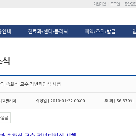
회원가입
로그인
종합검
용안내
진료과/센터/클리닉
예약/조회/발급
소식
과 송화식 교수 정년퇴임식 시행
작성일 |
2010-01-22 00:00
조 회 |
56,379회
최고관리자
다음글
과 송화식 교수 정년퇴임식 시행