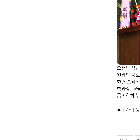
오성범 응급
원장의 공로
한편 송화식
학과장, 교
급의학회 부
▲ [문의] 응