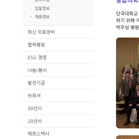
입찰정보
단국대학교 
채용정보
하기 위해 
박우성 병원
최신 의료장비
협력병원
ESG 경영
나눔/봉사
발전기금
브로셔
30년사
20년사
메르스백서