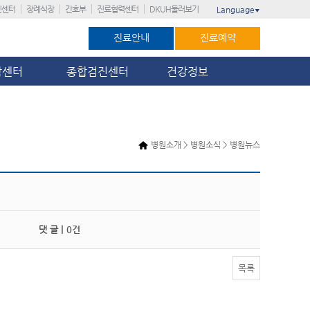
진센터
장례식장
간호부
진료협력센터
DKUH둘러보기
Language
▼
진료안내
진료예약
암센터
종합검진센터
건강정보
병원소개 > 병원소식 > 병원뉴스
댓 글 |
0건
목록